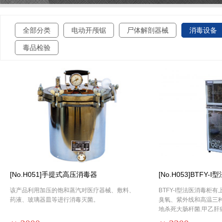
全部分类
电动开颅锯
尸体解剖器械
消毒设备
毒品检验
[No.H051]手提式高压消毒器
[No.H053]BTFY
该产品利用加压的饱和蒸汽对医疗器械、敷料、
BTFY-I型法医消毒柜
药液、玻璃器皿等进行消毒灭菌。
臭氧、紫外线和高温三
地杀死大肠杆菌,甲乙肝
葡萄球菌等各种细菌