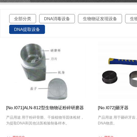
全部分类
DNA消毒设备
生物物证发现设备
生
DNA提取设备
[No.I071]ALN-812型生物物证粉碎研磨器
[No.I072]砸牙器
产品用途 用于粉碎骨骼、干燥植物等固体检材，
产品用途 用于砸碎牙齿
为提取DNA和其他法医检验制备样本。
DNA物质。