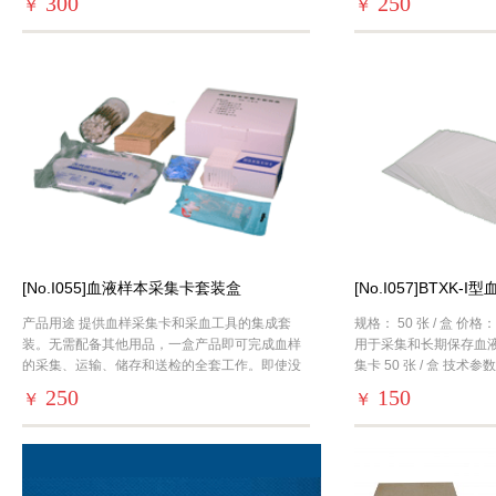
300
250
￥
￥
步
[No.I055]血液样本采集卡套装盒
[No.I057]BTXK
产品用途 提供血样采集卡和采血工具的集成套
规格： 50 张 / 盒 价格： 
装。无需配备其他用品，一盒产品即可完成血样
用于采集和长期保存血液
的采集、运输、储存和送检的全套工作。即使没
集卡 50 张 / 盒 技术
有采血经验的基层采样人员，按照卡片内侧采血
76x50mm 滤纸尺寸： 
250
150
￥
￥
步
25m