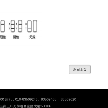
返回上页
00 座机：010-83509246、83509468 、83509020
南三环万柳桥西宝隆大厦2-1106