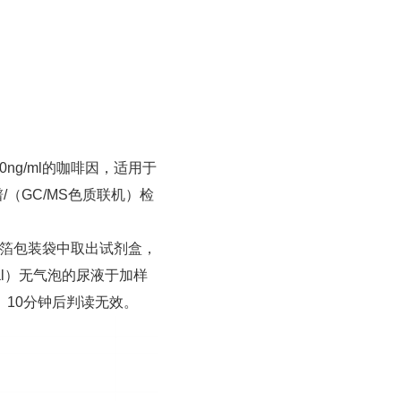
0ng/ml的咖啡因，适用于
（GC/MS色质联机）检
铝箔包装袋中取出试剂盒，
µl）无气泡的尿液于加样
。10分钟后判读无效。