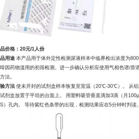
品价格：20元/1人份
品用途
本产品用于体外定性检测尿液样本中
临界
检出浓度为800
啡因药物滥用的初筛检测。进一步确认分析应使用气相色谱/质谱/
方法。
验方法
使未开封的试剂盒样本恢复至室温（20℃-30℃）。 从
试剂盒放置于平坦的台面上。 用塑料吸管垂直滴加3滴（月100
S）孔内。 等待紫红色条带的出现，检测结果应在5分钟时判读