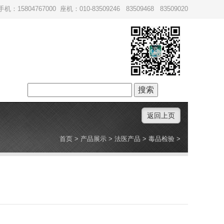
手机：15804767000 座机：010-83509246 83509468 83509020
搜
索：
返回上页
首页
>
产品展示
>
法医产品
>
毒品检验
>