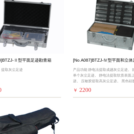
083]BTZJ-Ⅱ型平面足迹勘查箱
[No.A087]BTZJ-Ⅳ型平面和
箱
：提取灰尘足迹
产品功能 静电法提取成趟灰尘足迹。 
单个灰尘足迹。 静电法提取软质表面
迹。 压敏胶提取高灰尘足迹。 黑色硅
片提取水渍足迹。 石膏法提取立体足
0
2200
￥