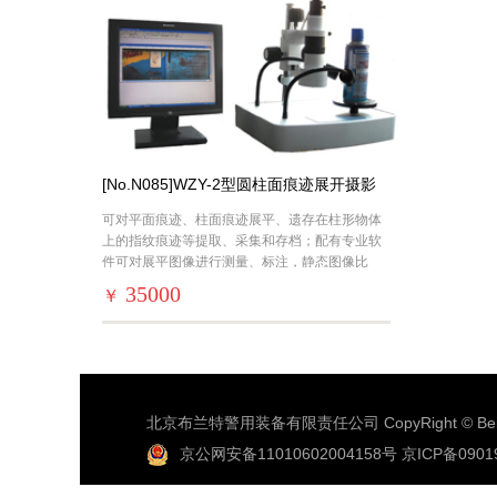
[No.N085]WZY-2型圆柱面痕迹展开摄影
仪
可对平面痕迹、柱面痕迹展平、遗存在柱形物体
上的指纹痕迹等提取、采集和存档；配有专业软
件可对展平图像进行测量、标注，静态图像比
对，静动态图像比对等。
35000
￥
北京布兰特警用装备有限责任公司 CopyRight © Beijing 
京公网安备11010602004158号
京ICP备0901