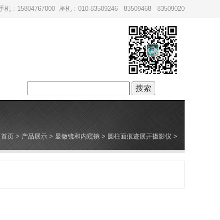
手机：15804767000 座机：010-83509246 83509468 83509020
搜
索：
首页
>
产品展示
>
显微镜和内窥镜
>
圆柱面痕迹展开摄影仪
>