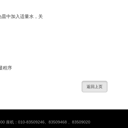
热皿中加入适量水，关
显程序
返回上页
00 座机：010-83509246、83509468 、83509020