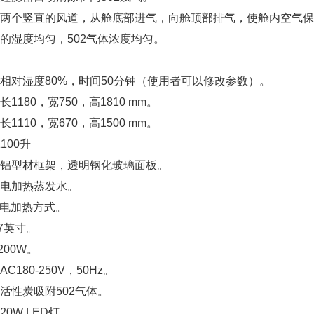
两个竖直的风道，从舱底部进气，向舱顶部排气，使舱内空气保
的湿度均匀，502气体浓度均匀。
相对湿度80%，时间50分钟（使用者可以修改参数）。
1180，宽750，高1810 mm。
1110，宽670，高1500 mm。
100升
铝型材框架，透明钢化玻璃面板。
电加热蒸发水。
化：电加热方式。
7英寸。
200W。
C180-250V，50Hz。
活性炭吸附502气体。
0W LED灯。