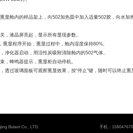
熏显舱内的样品架上，向502加热皿中加入适量502胶，向水加
关，液晶屏亮起，显示所有显现参数。
键，熏显程序开始，熏显过程中，舱内湿度保持80%。
，净化器启动，用活性炭吸附清除舱内的502气体。
束，蜂鸣器提示，熏显柜自动停机。
，透过玻璃面板可观察熏显效果，按“停止”键，随时可以终止熏
Bulant Co., LTD.
手机：158047670