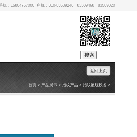
手机：15804767000 座机：010-83509246 83509468 83509020
搜
索：
返回上页
首页
>
产品展示
>
指纹产品
>
指纹显现设备
>