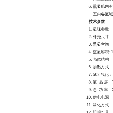
熏显舱内有
室内各区域
技术参数
显现参数：
外壳尺寸：长
熏显空间：长
熏显容积: 1
壳体结构：
加湿方式：
502 气
液 晶 屏：
总 功 率：
供电电源：A
净化方式：
照明灯具：2