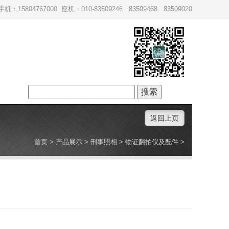
手机：15804767000 座机：010-83509246 83509468 83509020
搜
索：
返回上页
首页
>
产品展示
>
刑事照相
>
物证翻拍仪及配件
>