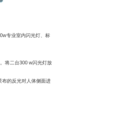
00w专业室内闪光灯、
标
将二台300 w闪光
灯放
景布的反光对人体侧面进