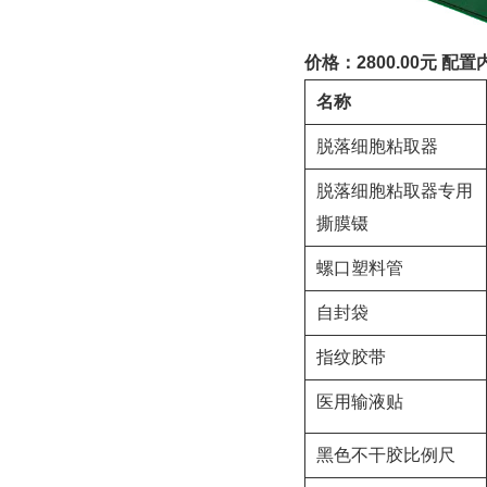
价格：
2800.00
元
配置
名称
脱落细胞粘取器
脱落细胞粘取器专用
撕膜镊
螺口塑料管
自封袋
指纹胶带
医用输液贴
黑色不干胶比例尺