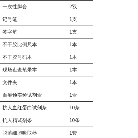
一次性脚套
2双
记号笔
1支
签字笔
1支
不干胶比例尺本
1本
不干胶号码本
1本
现场勘查笔录本
1本
文件夹
1本
血痕预实验试剂盒
1盒
抗人血红蛋白试剂条
10条
抗人精试剂条
10条
脱落细胞吸取器
1套