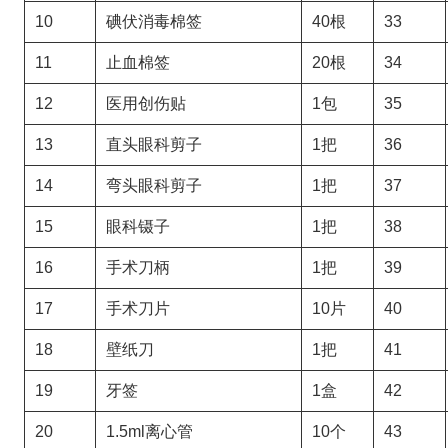
10
碘伏消毒棉签
40根
33
11
止血棉签
20根
34
12
医用创伤贴
1包
35
13
直头眼科剪子
1把
36
14
弯头眼科剪子
1把
37
15
眼科镊子
1把
38
16
手术刀柄
1把
39
17
手术刀片
10片
40
18
壁纸刀
1把
41
19
牙签
1盒
42
20
1.5ml离心管
10个
43