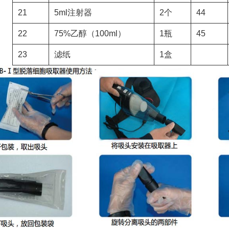
21
5ml注射器
2个
44
22
75%乙醇（100ml）
1瓶
45
23
滤纸
1盒