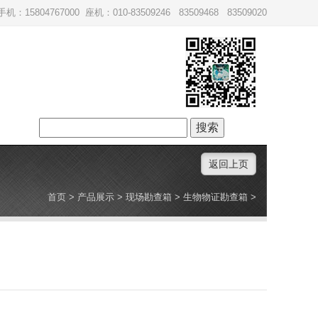
手机：15804767000 座机：010-83509246 83509468 83509020
搜
索：
返回上页
首页
>
产品展示
>
现场勘查箱
>
生物物证勘查箱
>