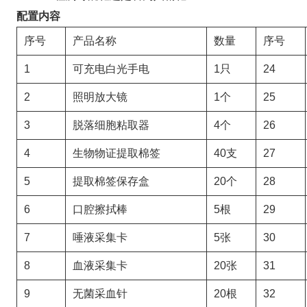
配置内容
序号
产品名称
数量
序号
1
可充电白光手电
1只
24
2
照明放大镜
1个
25
3
脱落细胞粘取器
4个
26
4
生物物证提取棉签
40支
27
5
提取棉签保存盒
20个
28
6
口腔擦拭棒
5根
29
7
唾液采集卡
5张
30
8
血液采集卡
20张
31
9
无菌采血针
20根
32