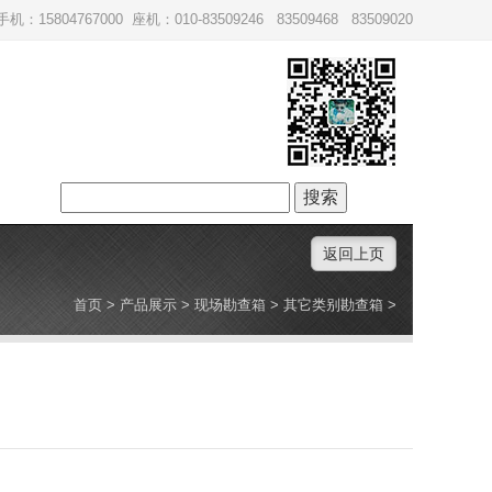
手机：15804767000 座机：010-83509246 83509468 83509020
搜
索：
返回上页
首页
>
产品展示
>
现场勘查箱
>
其它类别勘查箱
>