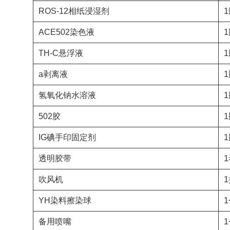
ROS-12相纸浸湿剂
1
ACE502染色液
1
TH-C悬浮液
1
a剥离液
1
氢氧化钠水溶液
1
502胶
1
IG碘手印固定剂
1
透明胶带
吹风机
YH染料擦染球
备用喷嘴