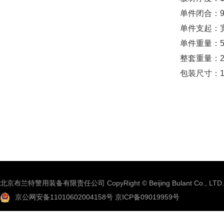
单件闭合：90*
单件支起：宽9
单件重量：5
整套重量：26
包装尺寸：18
北京布兰特警用装备有限责任公司 CopyRight © Beijing Bulant Co., LTD.
京公网安备11010602004158号
京ICP备09019959号