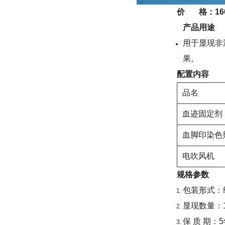
价 格：160
产品用途
用于显现非
果。
配置内容
品名
血迹固定剂（
血脚印染色剂
电吹风机
规格参数
包装形式：
显现数量：
保 质 期：