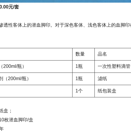
.00元/套
渗透性客体上的潜血脚印。对于深色客体、浅色客体上的血脚印
数量
品名
200ml/瓶）
1瓶
一次性塑料滴管
（200ml/瓶）
1瓶
滤纸
1个
纸包装盒
纸盒；
10枚潜血脚印/盒
5年