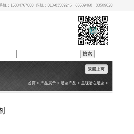
手机：15804767000 座机：010-83509246 83509468 83509020
搜
索：
返回上页
首页
>
产品展示
>
足迹产品
>
显现潜在足迹
>
剂