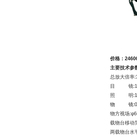
价格：2460
主要技术参
总放大倍率:3
目 镜:1
照 明
物 镜
:
物方视场
载物台移动范围
两载物台水平