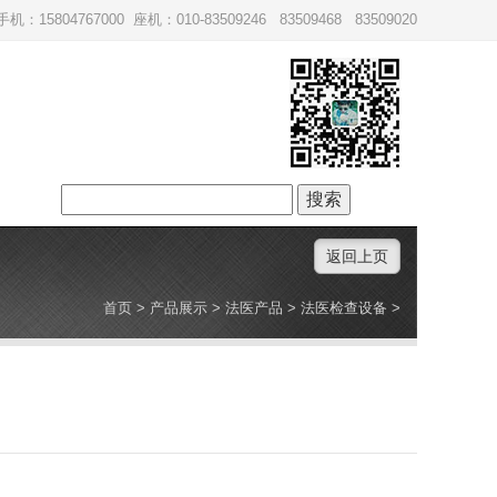
手机：15804767000 座机：010-83509246 83509468 83509020
搜
索：
返回上页
首页
>
产品展示
>
法医产品
>
法医检查设备
>