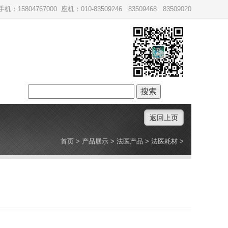
手机：15804767000 座机：010-83509246 83509468 83509020
搜
索：
返回上页
首页
>
产品展示
>
法医产品
>
法医耗材
>