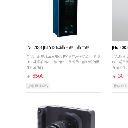
[No.7001]BTYD-I型茚三酮、茚二酮、
[No.2
DFO手印熏显柜
产品用途 显现茚三酮处理的潜在汗液指纹。 显现
产品用途
DFO处理的潜在汗液指纹。 显现茚二酮处理的潜
纹，适用
在汗液指纹
直面客体
脂含量多
6500
30
￥
￥
指纹显现设备
指纹粉末