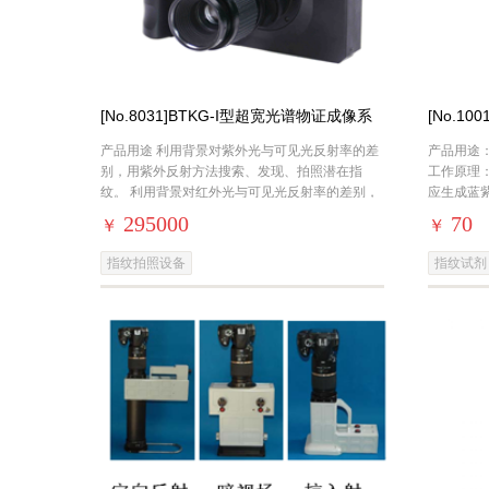
[No.8031]BTKG-I型超宽光谱物证成像系
[No.10
统
产品用途 利用背景对紫外光与可见光反射率的差
产品用途
别，用紫外反射方法搜索、发现、拍照潜在指
工作原理
纹。 利用背景对红外光与可见光反射率的差别，
应生成蓝
用红外反射方法搜索、发现、拍照深色背景上的
与浅色背
295000
70
￥
￥
指纹拍照设备
指纹试剂