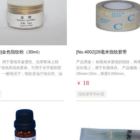
003]金色指纹粉（30ml）
[No.4002]28毫米指纹胶带
： 用于显现非渗透性、光滑客体上指
产品用途： 粘取粉末显现的指纹，再
于深色和浅色客体。可用于水平面和竖
在衬底上，便于长期保存。 产品规格
。 一般情况下，指纹是油汗混合型。油
28mm×20m，厚度0.065mm。
的指纹粉末显现效果好，汗液含量多的
18
￥
指纹胶带和衬底