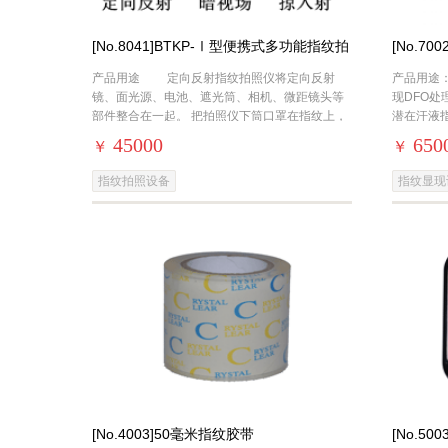
[No.8041]BTKP-Ⅰ型便携式多功能指纹拍
[No.7
照系统
DFO指
产品用途 定向反射指纹拍照仪将定向反射
产品用途
镜、面光源、电池、遮光筒、相机、微距镜头等
现DFO处
部件整合在一起。 把拍照仪下筒口罩在指纹上，
潜在汗液
打开电源就可以进行定向反射照相。非常适合于
45000
650
￥
￥
指纹拍照设备
指纹显现
[No.4003]50毫米指纹胶带
[No.5