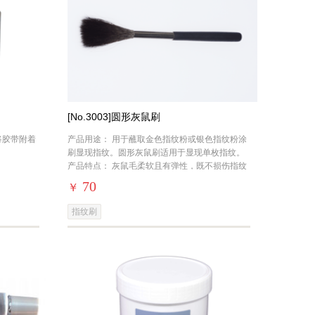
[No.3003]圆形灰鼠刷
将胶带附着
产品用途： 用于蘸取金色指纹粉或银色指纹粉涂
：
刷显现指纹。圆形灰鼠刷适用于显现单枚指纹。
产品特点： 灰鼠毛柔软且有弹性，既不损伤指纹
纹线，又可以清除小犁沟中多余的粉末。
70
￥
指纹刷