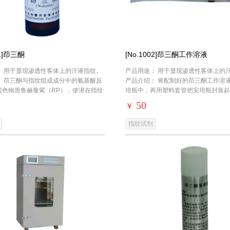
01]茚三酮
[No.1002]茚三酮工作溶液
： 用于显现渗透性客体上的汗液指纹。
产品用途： 用于显现渗透性客体上的
： 茚三酮与指纹组成成分中的氨基酸反
产品介绍： 将配制好的茚三酮工作溶
紫色物质鲁赫曼紫（RP），使潜在指纹
培瓶中，再用塑料套管把安培瓶封装起
景形成反差。
可以保存数年不失效。
50
￥
指纹试剂