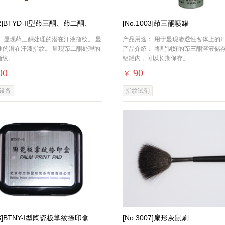
002]BTYD-II型茚三酮、茚二酮、
[No.1003]茚三酮喷罐
纹熏显柜
： 显现茚三酮处理的潜在汗液指纹。 显
产品用途： 用于显现渗透性客体上的
理的潜在汗液指纹。 显现茚二酮处理的
产品介绍： 将配制好的茚三酮溶液储
指纹。
铝罐内，可以长期保存。
00
90
￥
设备
指纹试剂
003]BTNY-I型陶瓷板掌纹捺印盒
[No.3007]扇形灰鼠刷